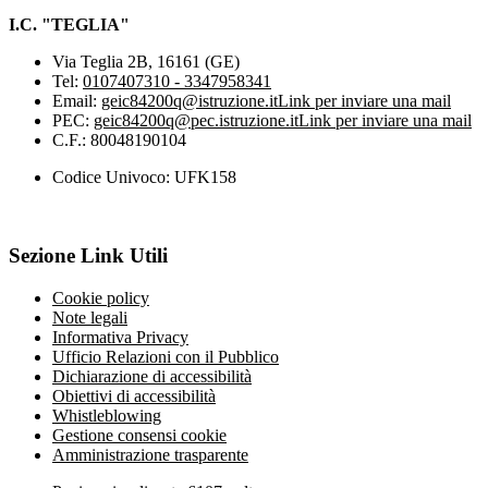
I.C. "TEGLIA"
Via Teglia 2B, 16161 (GE)
Tel:
0107407310 - 3347958341
Email:
geic84200q@istruzione.it
Link per inviare una mail
PEC:
geic84200q@pec.istruzione.it
Link per inviare una mail
C.F.: 80048190104
Codice Univoco: UFK158
Sezione Link Utili
Cookie policy
Note legali
Informativa Privacy
Ufficio Relazioni con il Pubblico
Dichiarazione di accessibilità
Obiettivi di accessibilità
Whistleblowing
Gestione consensi cookie
Amministrazione trasparente