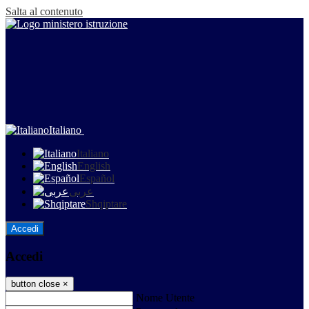
Salta al contenuto
Italiano
Italiano
English
Español
عربى
Shqiptare
Accedi
Accedi
button close
×
Nome Utente