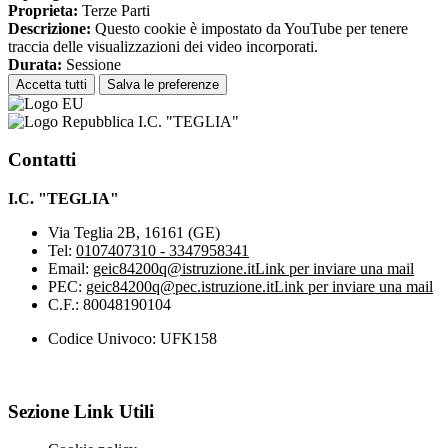
Proprieta:
Terze Parti
Descrizione:
Questo cookie è impostato da YouTube per tenere
traccia delle visualizzazioni dei video incorporati.
Durata:
Sessione
Accetta tutti
Salva le preferenze
I.C. "TEGLIA"
Contatti
I.C. "TEGLIA"
Via Teglia 2B, 16161 (GE)
Tel:
0107407310 - 3347958341
Email:
geic84200q@istruzione.it
Link per inviare una mail
PEC:
geic84200q@pec.istruzione.it
Link per inviare una mail
C.F.: 80048190104
Codice Univoco: UFK158
Sezione Link Utili