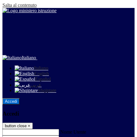
Salta al contenuto
Italiano
Italiano
English
Español
عربى
Shqiptare
Accedi
Accedi
button close
×
Nome Utente