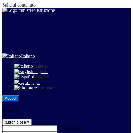
Salta al contenuto
Italiano
Italiano
English
Español
عربى
Shqiptare
Accedi
Accedi
button close
×
Nome Utente