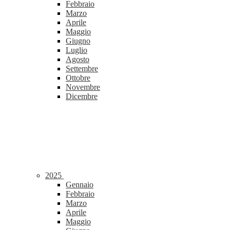
Febbraio
Marzo
Aprile
Maggio
Giugno
Luglio
Agosto
Settembre
Ottobre
Novembre
Dicembre
2025
Gennaio
Febbraio
Marzo
Aprile
Maggio