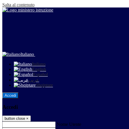
Salta al contenuto
Italiano
Italiano
English
Español
عربى
Shqiptare
Accedi
Accedi
button close
×
Nome Utente