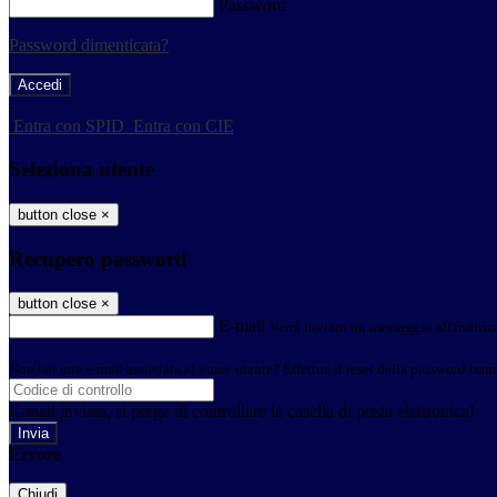
Password
Password dimenticata?
-
Entra con SPID
Entra con CIE
Seleziona utente
button close
×
Recupero password
button close
×
E-mail
Verrà inviato un messaggio all'indirizz
Non hai una e-mail associata al nome utente? Effettua il reset della password tram
E-mail inviata, si prega di controllare la casella di posta elettronica!
Errore
Chiudi