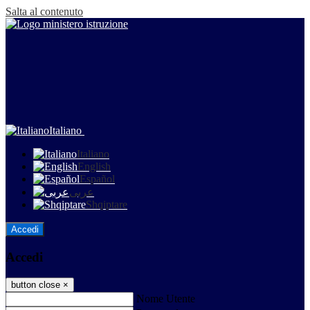
Salta al contenuto
Italiano
Italiano
English
Español
عربى
Shqiptare
Accedi
Accedi
button close
×
Nome Utente