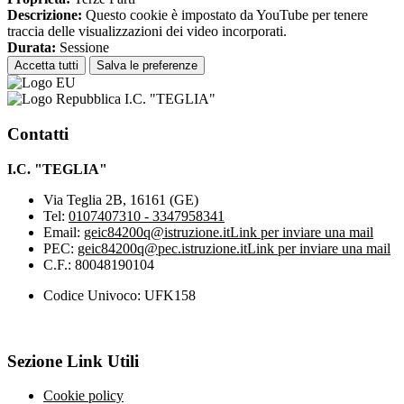
Descrizione:
Questo cookie è impostato da YouTube per tenere
traccia delle visualizzazioni dei video incorporati.
Durata:
Sessione
Accetta tutti
Salva le preferenze
I.C. "TEGLIA"
Contatti
I.C. "TEGLIA"
Via Teglia 2B, 16161 (GE)
Tel:
0107407310 - 3347958341
Email:
geic84200q@istruzione.it
Link per inviare una mail
PEC:
geic84200q@pec.istruzione.it
Link per inviare una mail
C.F.: 80048190104
Codice Univoco: UFK158
Sezione Link Utili
Cookie policy