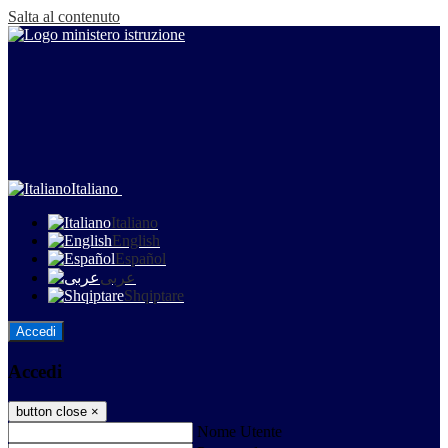
Salta al contenuto
Italiano
Italiano
English
Español
عربى
Shqiptare
Accedi
Accedi
button close
×
Nome Utente