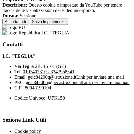
Descrizione:
Questo cookie è impostato da YouTube per tenere
traccia delle visualizzazioni dei video incorporati.
Durata:
Sessione
Accetta tutti
Salva le preferenze
I.C. "TEGLIA"
Contatti
I.C. "TEGLIA"
Via Teglia 2B, 16161 (GE)
Tel:
0107407310 - 3347958341
Email:
geic84200q@istruzione.it
Link per inviare una mail
PEC:
geic84200q@pec.istruzione.it
Link per inviare una mail
C.F.: 80048190104
Codice Univoco: UFK158
Sezione Link Utili
Cookie policy