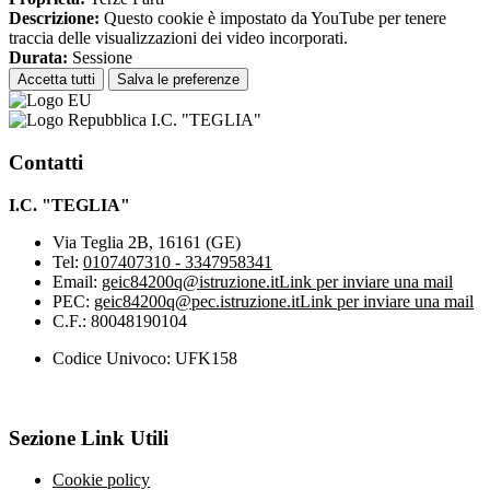
Descrizione:
Questo cookie è impostato da YouTube per tenere
traccia delle visualizzazioni dei video incorporati.
Durata:
Sessione
Accetta tutti
Salva le preferenze
I.C. "TEGLIA"
Contatti
I.C. "TEGLIA"
Via Teglia 2B, 16161 (GE)
Tel:
0107407310 - 3347958341
Email:
geic84200q@istruzione.it
Link per inviare una mail
PEC:
geic84200q@pec.istruzione.it
Link per inviare una mail
C.F.: 80048190104
Codice Univoco: UFK158
Sezione Link Utili
Cookie policy