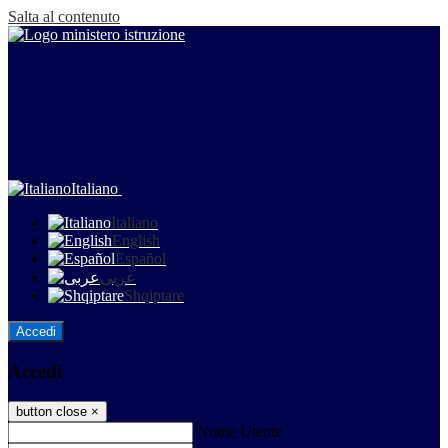
Salta al contenuto
Italiano
Italiano
English
Español
عربى
Shqiptare
Accedi
Accedi
button close
×
Nome Utente