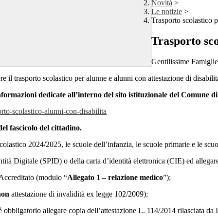
Novità
>
Le notizie
>
Trasporto scolastico pe
Trasporto sco
Gentilissime Famiglie
 il trasporto scolastico per alunne e alunni con attestazione di disabil
nformazioni dedicate all’interno del sito istituzionale del Comune d
to-scolastico-alunni-con-disabilita
l fascicolo del cittadino.
scolastico 2024/2025, le scuole dell’infanzia, le scuole primarie e le sc
tà Digitale (SPID) o della carta d’identità elettronica (CIE) ed allegare
 Accreditato (modulo “
Allegato 1 – relazione medico
”);
non
attestazione di invalidità ex legge 102/2009);
, è obbligatorio allegare copia dell’attestazione L. 114/2014 rilasciata