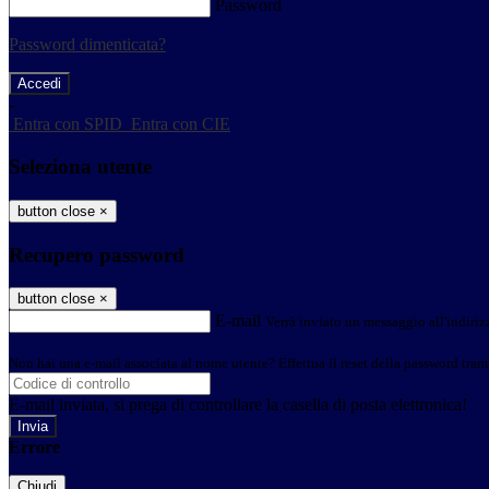
Password
Password dimenticata?
-
Entra con SPID
Entra con CIE
Seleziona utente
button close
×
Recupero password
button close
×
E-mail
Verrà inviato un messaggio all'indirizz
Non hai una e-mail associata al nome utente? Effettua il reset della password tram
E-mail inviata, si prega di controllare la casella di posta elettronica!
Errore
Chiudi