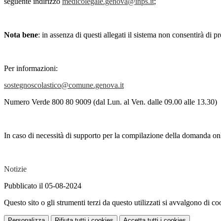
seguente indirizzo
medicolegale.genova@inps.it
;
Nota bene
: in assenza di questi allegati il sistema non consentirà di 
Per informazioni:
sostegnoscolastico@comune.genova.it
Numero Verde 800 80 9009 (dal Lun. al Ven. dalle 09.00 alle 13.30)
In caso di necessità di supporto per la compilazione della domanda onl
Notizie
Pubblicato il 05-08-2024
Questo sito o gli strumenti terzi da questo utilizzati si avvalgono di coo
Personalizza
Rifiuta tutti
i cookies
Accetta tutti
i cookies