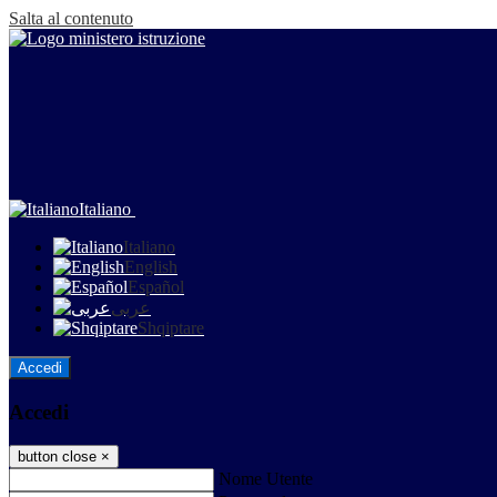
Salta al contenuto
Italiano
Italiano
English
Español
عربى
Shqiptare
Accedi
Accedi
button close
×
Nome Utente