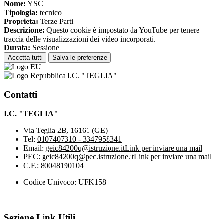
Nome:
YSC
Tipologia:
tecnico
Proprieta:
Terze Parti
Descrizione:
Questo cookie è impostato da YouTube per tenere
traccia delle visualizzazioni dei video incorporati.
Durata:
Sessione
Accetta tutti
Salva le preferenze
I.C. "TEGLIA"
Contatti
I.C. "TEGLIA"
Via Teglia 2B, 16161 (GE)
Tel:
0107407310 - 3347958341
Email:
geic84200q@istruzione.it
Link per inviare una mail
PEC:
geic84200q@pec.istruzione.it
Link per inviare una mail
C.F.: 80048190104
Codice Univoco: UFK158
Sezione Link Utili