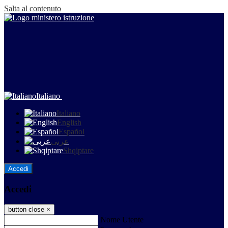
Salta al contenuto
Italiano
Italiano
English
Español
عربى
Shqiptare
Accedi
Accedi
button close
×
Nome Utente