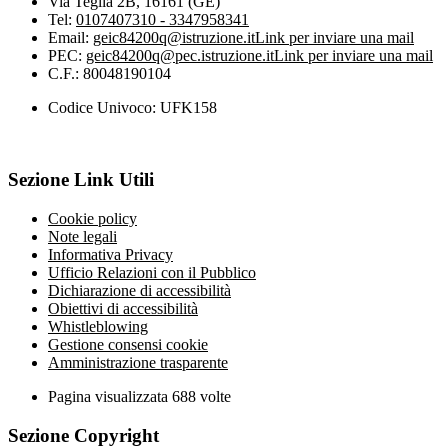
Via Teglia 2B, 16161 (GE)
Tel:
0107407310 - 3347958341
Email:
geic84200q@istruzione.it
Link per inviare una mail
PEC:
geic84200q@pec.istruzione.it
Link per inviare una mail
C.F.: 80048190104
Codice Univoco: UFK158
Sezione Link Utili
Cookie policy
Note legali
Informativa Privacy
Ufficio Relazioni con il Pubblico
Dichiarazione di accessibilità
Obiettivi di accessibilità
Whistleblowing
Gestione consensi cookie
Amministrazione trasparente
Pagina visualizzata
688
volte
Sezione Copyright