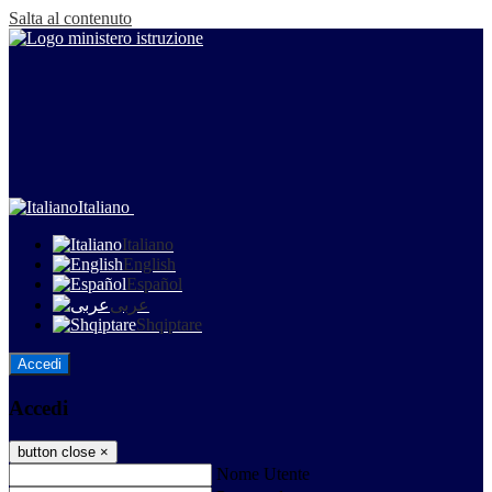
Salta al contenuto
Italiano
Italiano
English
Español
عربى
Shqiptare
Accedi
Accedi
button close
×
Nome Utente