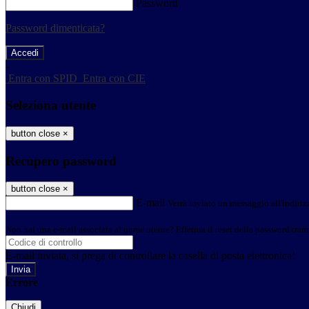
Password
Password dimenticata?
-
Entra con SPID
Entra con CIE
Seleziona utente
button close
×
Recupero password
button close
×
E-mail
Verrà inviato un messaggio all'indirizz
Non hai una e-mail associata al nome utente? Effettua il reset della password tram
E-mail inviata, si prega di controllare la casella di posta elettronica!
Errore
Chiudi