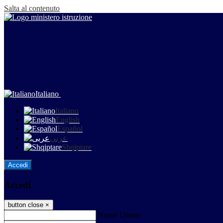
Salta al contenuto
Italiano
Italiano
English
Español
عربى
Shqiptare
Accedi
Accedi
button close
×
Nome Utente