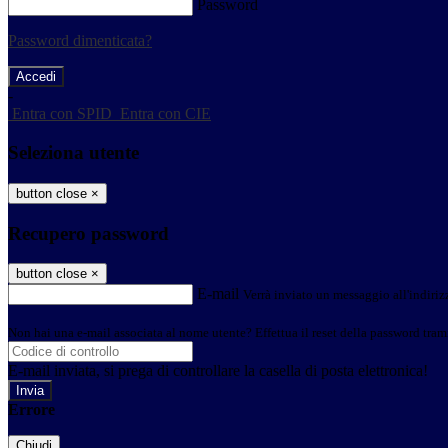
Password
Password dimenticata?
-
Entra con SPID
Entra con CIE
Seleziona utente
button close
×
Recupero password
button close
×
E-mail
Verrà inviato un messaggio all'indirizz
Non hai una e-mail associata al nome utente? Effettua il reset della password tram
E-mail inviata, si prega di controllare la casella di posta elettronica!
Errore
Chiudi