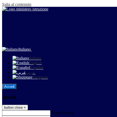
Salta al contenuto
Italiano
Italiano
English
Español
عربى
Shqiptare
Accedi
Accedi
button close
×
Nome Utente