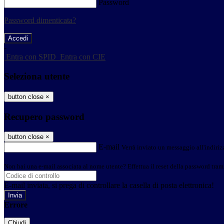
Password
Password dimenticata?
-
Entra con SPID
Entra con CIE
Seleziona utente
button close
×
Recupero password
button close
×
E-mail
Verrà inviato un messaggio all'indirizz
Non hai una e-mail associata al nome utente? Effettua il reset della password tram
E-mail inviata, si prega di controllare la casella di posta elettronica!
Errore
Chiudi