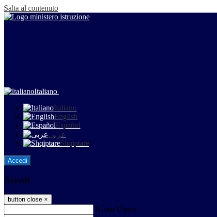
Salta al contenuto
Italiano
Italiano
English
Español
عربى
Shqiptare
Accedi
Accedi
button close
×
Nome Utente