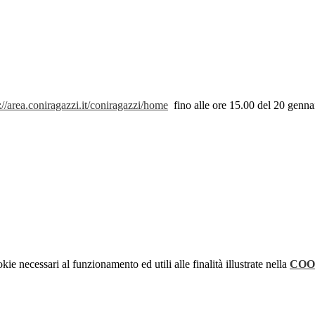
://area.coniragazzi.it/coniragazzi/home
fino alle ore 15.00 del 20 genn
kie necessari al funzionamento ed utili alle finalità illustrate nella
COO