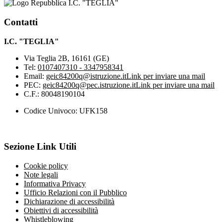
I.C. "TEGLIA"
Contatti
I.C. "TEGLIA"
Via Teglia 2B, 16161 (GE)
Tel:
0107407310 - 3347958341
Email:
geic84200q@istruzione.it
Link per inviare una mail
PEC:
geic84200q@pec.istruzione.it
Link per inviare una mail
C.F.: 80048190104
Codice Univoco: UFK158
Sezione Link Utili
Cookie policy
Note legali
Informativa Privacy
Ufficio Relazioni con il Pubblico
Dichiarazione di accessibilità
Obiettivi di accessibilità
Whistleblowing