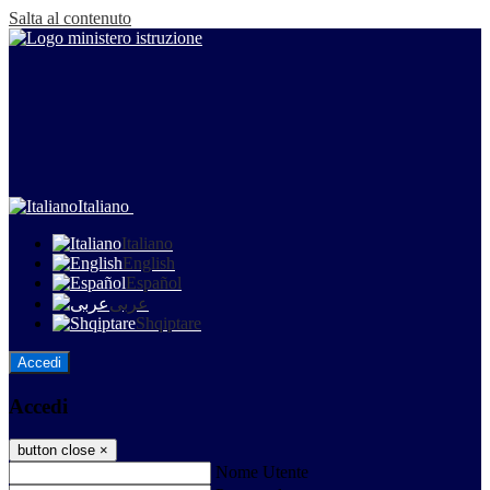
Salta al contenuto
Italiano
Italiano
English
Español
عربى
Shqiptare
Accedi
Accedi
button close
×
Nome Utente