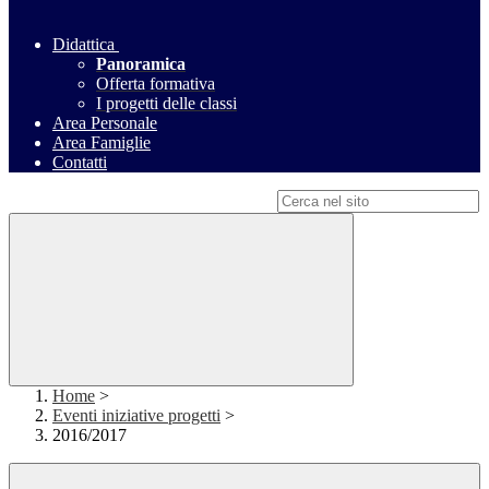
Didattica
Panoramica
Offerta formativa
I progetti delle classi
Area Personale
Area Famiglie
Contatti
Campo di ricerca per le pagine del sito
Home
>
Eventi iniziative progetti
>
2016/2017