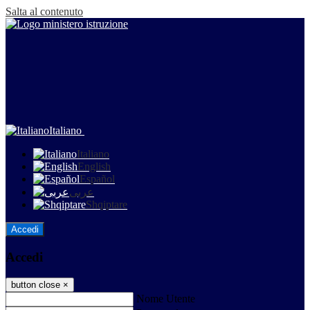
Salta al contenuto
Italiano
Italiano
English
Español
عربى
Shqiptare
Accedi
Accedi
button close
×
Nome Utente