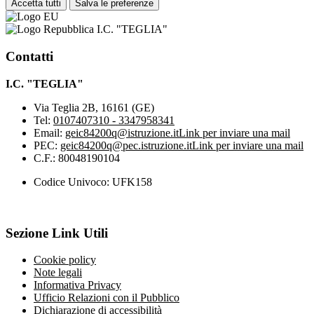
Accetta tutti
Salva le preferenze
I.C. "TEGLIA"
Contatti
I.C. "TEGLIA"
Via Teglia 2B, 16161 (GE)
Tel:
0107407310 - 3347958341
Email:
geic84200q@istruzione.it
Link per inviare una mail
PEC:
geic84200q@pec.istruzione.it
Link per inviare una mail
C.F.: 80048190104
Codice Univoco: UFK158
Sezione Link Utili
Cookie policy
Note legali
Informativa Privacy
Ufficio Relazioni con il Pubblico
Dichiarazione di accessibilità