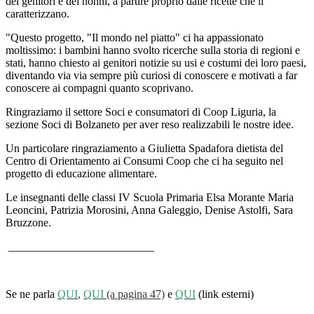
dei genitori e dei nonni, a partire proprio dalle ricette che li
caratterizzano.
"Questo progetto, "Il mondo nel piatto" ci ha appassionato
moltissimo: i bambini hanno svolto ricerche sulla storia di regioni e
stati, hanno chiesto ai genitori notizie su usi e costumi dei loro paesi,
diventando via via sempre più curiosi di conoscere e motivati a far
conoscere ai compagni quanto scoprivano.
Ringraziamo il settore Soci e consumatori di Coop Liguria, la
sezione Soci di Bolzaneto per aver reso realizzabili le nostre idee.
Un particolare ringraziamento a Giulietta Spadafora dietista del
Centro di Orientamento ai Consumi Coop che ci ha seguito nel
progetto di educazione alimentare.
Le insegnanti delle classi IV Scuola Primaria Elsa Morante Maria
Leoncini, Patrizia Morosini, Anna Galeggio, Denise Astolfi, Sara
Bruzzone.
__________________________
Se ne parla
QUI
,
QUI
(a pagina 47)
e
QUI
(link esterni)