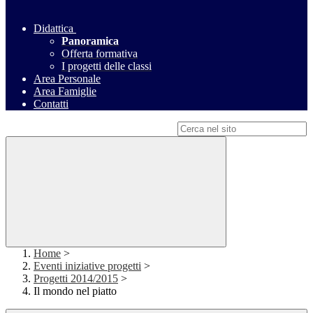
Didattica
Panoramica
Offerta formativa
I progetti delle classi
Area Personale
Area Famiglie
Contatti
Campo di ricerca per le pagine del sito
Home
>
Eventi iniziative progetti
>
Progetti 2014/2015
>
Il mondo nel piatto