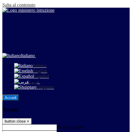
Salta al contenuto
Italiano
Italiano
English
Español
عربى
Shqiptare
Accedi
Accedi
button close
×
Nome Utente