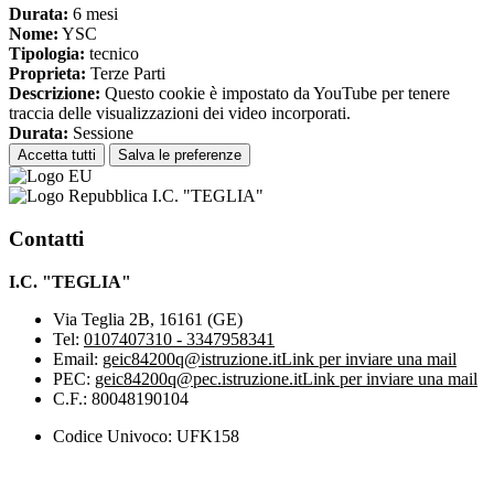
Durata:
6 mesi
Nome:
YSC
Tipologia:
tecnico
Proprieta:
Terze Parti
Descrizione:
Questo cookie è impostato da YouTube per tenere
traccia delle visualizzazioni dei video incorporati.
Durata:
Sessione
Accetta tutti
Salva le preferenze
I.C. "TEGLIA"
Contatti
I.C. "TEGLIA"
Via Teglia 2B, 16161 (GE)
Tel:
0107407310 - 3347958341
Email:
geic84200q@istruzione.it
Link per inviare una mail
PEC:
geic84200q@pec.istruzione.it
Link per inviare una mail
C.F.: 80048190104
Codice Univoco: UFK158