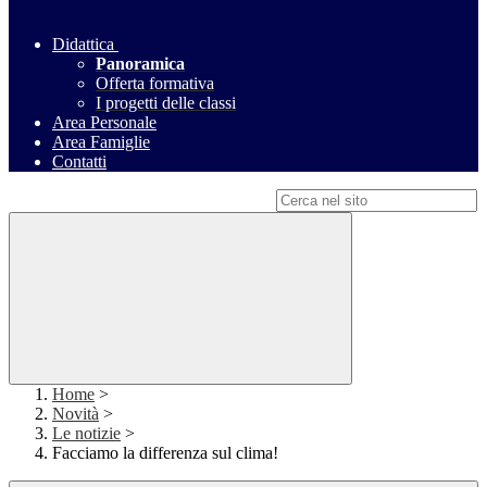
Didattica
Panoramica
Offerta formativa
I progetti delle classi
Area Personale
Area Famiglie
Contatti
Campo di ricerca per le pagine del sito
Home
>
Novità
>
Le notizie
>
Facciamo la differenza sul clima!