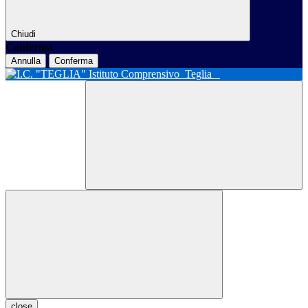
Chiudi
Conferma
Annulla
Conferma
Istituto Comprensivo
Teglia
close