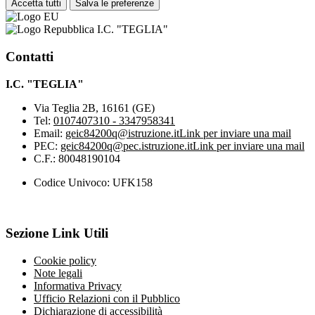
Accetta tutti
Salva le preferenze
I.C. "TEGLIA"
Contatti
I.C. "TEGLIA"
Via Teglia 2B, 16161 (GE)
Tel:
0107407310 - 3347958341
Email:
geic84200q@istruzione.it
Link per inviare una mail
PEC:
geic84200q@pec.istruzione.it
Link per inviare una mail
C.F.: 80048190104
Codice Univoco: UFK158
Sezione Link Utili
Cookie policy
Note legali
Informativa Privacy
Ufficio Relazioni con il Pubblico
Dichiarazione di accessibilità