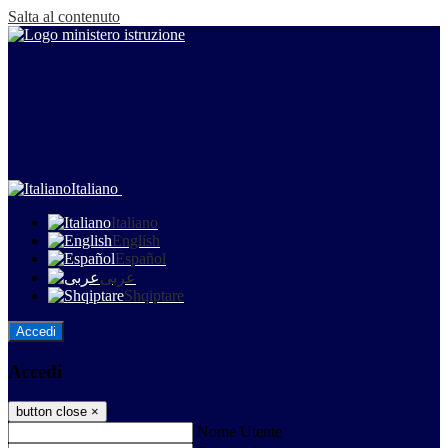
Salta al contenuto
Italiano
Italiano
English
Español
عربى
Shqiptare
Accedi
Accedi
button close
×
Nome Utente