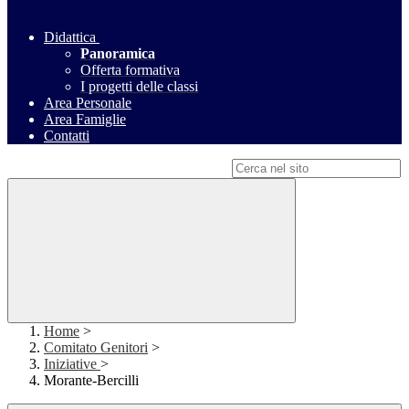
Didattica
Panoramica
Offerta formativa
I progetti delle classi
Area Personale
Area Famiglie
Contatti
Campo di ricerca per le pagine del sito
Home
>
Comitato Genitori
>
Iniziative
>
Morante-Bercilli