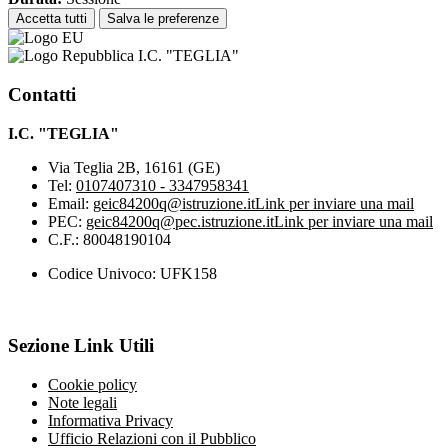
Accetta tutti
Salva le preferenze
I.C. "TEGLIA"
Contatti
I.C. "TEGLIA"
Via Teglia 2B, 16161 (GE)
Tel:
0107407310 - 3347958341
Email:
geic84200q@istruzione.it
Link per inviare una mail
PEC:
geic84200q@pec.istruzione.it
Link per inviare una mail
C.F.: 80048190104
Codice Univoco: UFK158
Sezione Link Utili
Cookie policy
Note legali
Informativa Privacy
Ufficio Relazioni con il Pubblico