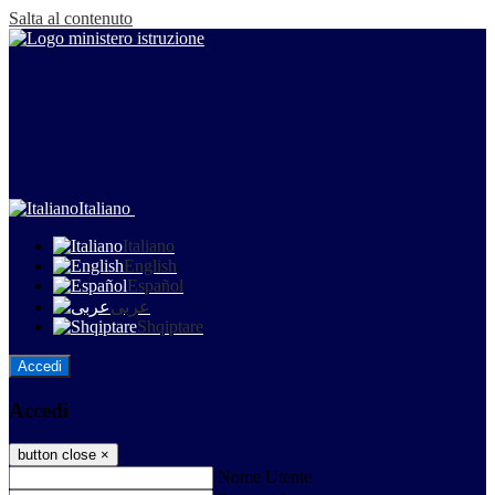
Salta al contenuto
Italiano
Italiano
English
Español
عربى
Shqiptare
Accedi
Accedi
button close
×
Nome Utente