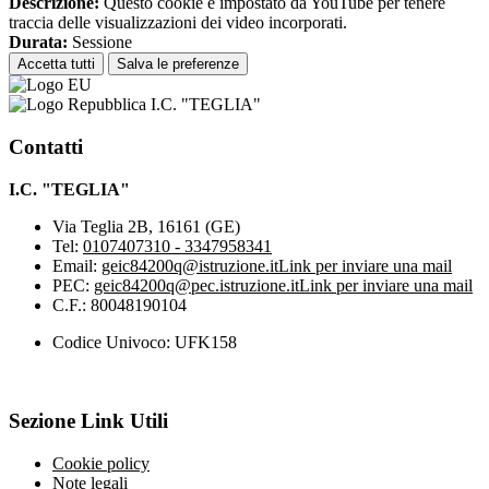
Descrizione:
Questo cookie è impostato da YouTube per tenere
traccia delle visualizzazioni dei video incorporati.
Durata:
Sessione
Accetta tutti
Salva le preferenze
I.C. "TEGLIA"
Contatti
I.C. "TEGLIA"
Via Teglia 2B, 16161 (GE)
Tel:
0107407310 - 3347958341
Email:
geic84200q@istruzione.it
Link per inviare una mail
PEC:
geic84200q@pec.istruzione.it
Link per inviare una mail
C.F.: 80048190104
Codice Univoco: UFK158
Sezione Link Utili
Cookie policy
Note legali