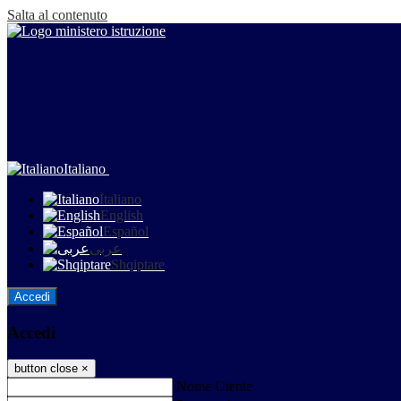
Salta al contenuto
Italiano
Italiano
English
Español
عربى
Shqiptare
Accedi
Accedi
button close
×
Nome Utente