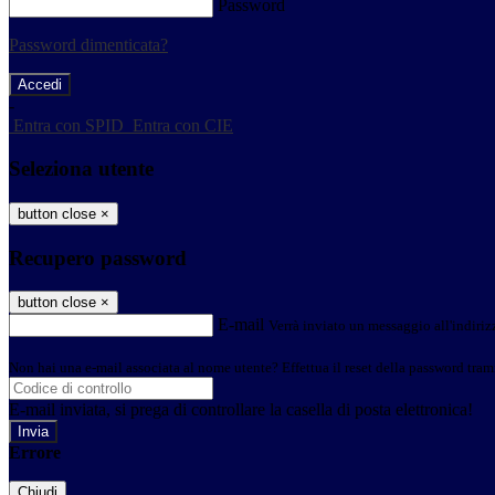
Password
Password dimenticata?
-
Entra con SPID
Entra con CIE
Seleziona utente
button close
×
Recupero password
button close
×
E-mail
Verrà inviato un messaggio all'indirizz
Non hai una e-mail associata al nome utente? Effettua il reset della password tram
E-mail inviata, si prega di controllare la casella di posta elettronica!
Errore
Chiudi