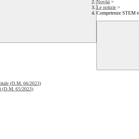
Novità
>
Le notizie
>
Competenze STEM e mu
gitale (D.M. 66/2023)
li (D.M. 65/2023)