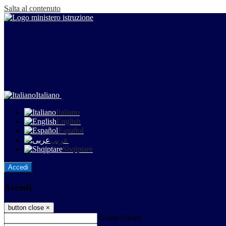
Salta al contenuto
Italiano
Italiano
English
Español
عربى
Shqiptare
Accedi
Accedi
button close
×
Nome Utente