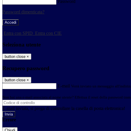
Password
Password dimenticata?
-
Entra con SPID
Entra con CIE
Seleziona utente
button close
×
Recupero password
button close
×
E-mail
Verrà inviato un messaggio all'indirizz
Non hai una e-mail associata al nome utente? Effettua il reset della password tram
E-mail inviata, si prega di controllare la casella di posta elettronica!
Errore
Chiudi