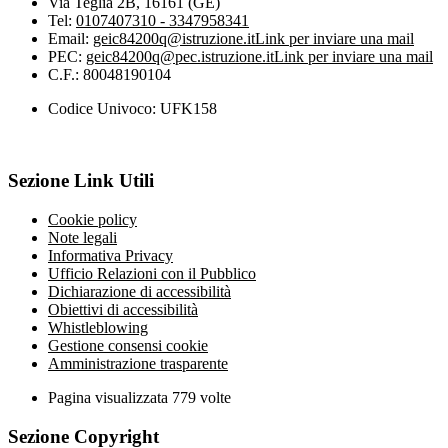
Via Teglia 2B, 16161 (GE)
Tel:
0107407310 - 3347958341
Email:
geic84200q@istruzione.it
Link per inviare una mail
PEC:
geic84200q@pec.istruzione.it
Link per inviare una mail
C.F.: 80048190104
Codice Univoco: UFK158
Sezione Link Utili
Cookie policy
Note legali
Informativa Privacy
Ufficio Relazioni con il Pubblico
Dichiarazione di accessibilità
Obiettivi di accessibilità
Whistleblowing
Gestione consensi cookie
Amministrazione trasparente
Pagina visualizzata
779
volte
Sezione Copyright