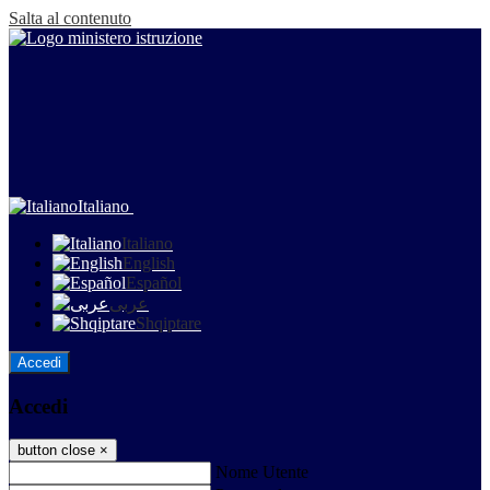
Salta al contenuto
Italiano
Italiano
English
Español
عربى
Shqiptare
Accedi
Accedi
button close
×
Nome Utente