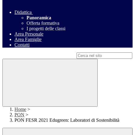
Didattica
Panoramica
Offerta formativa
I progetti delle classi
Area Personale
Area Famiglie
Contatti
Campo di ricerca per le pagine del sito
Home
>
PON
>
PON FESR 2021 Edugreen: Laboratori di Sostenibilità