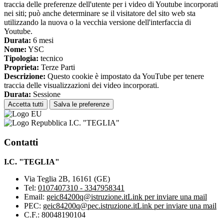
traccia delle preferenze dell'utente per i video di Youtube incorporati
nei siti; può anche determinare se il visitatore del sito web sta
utilizzando la nuova o la vecchia versione dell'interfaccia di
Youtube.
Durata:
6 mesi
Nome:
YSC
Tipologia:
tecnico
Proprieta:
Terze Parti
Descrizione:
Questo cookie è impostato da YouTube per tenere
traccia delle visualizzazioni dei video incorporati.
Durata:
Sessione
Accetta tutti
Salva le preferenze
I.C. "TEGLIA"
Contatti
I.C. "TEGLIA"
Via Teglia 2B, 16161 (GE)
Tel:
0107407310 - 3347958341
Email:
geic84200q@istruzione.it
Link per inviare una mail
PEC:
geic84200q@pec.istruzione.it
Link per inviare una mail
C.F.: 80048190104