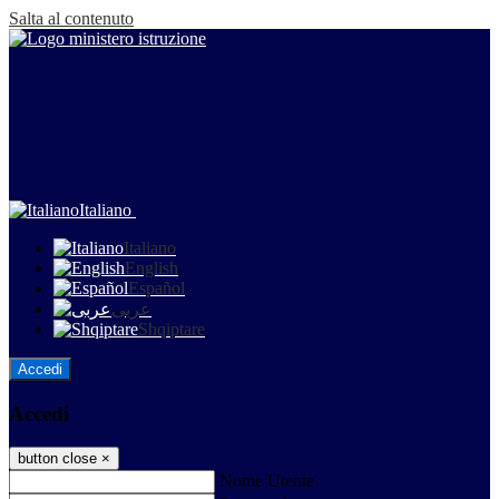
Salta al contenuto
Italiano
Italiano
English
Español
عربى
Shqiptare
Accedi
Accedi
button close
×
Nome Utente