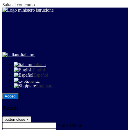
Salta al contenuto
Italiano
Italiano
English
Español
عربى
Shqiptare
Accedi
Accedi
button close
×
Nome Utente