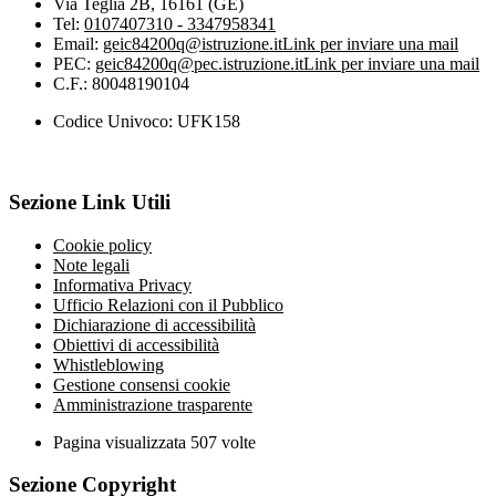
Via Teglia 2B, 16161 (GE)
Tel:
0107407310 - 3347958341
Email:
geic84200q@istruzione.it
Link per inviare una mail
PEC:
geic84200q@pec.istruzione.it
Link per inviare una mail
C.F.: 80048190104
Codice Univoco: UFK158
Sezione Link Utili
Cookie policy
Note legali
Informativa Privacy
Ufficio Relazioni con il Pubblico
Dichiarazione di accessibilità
Obiettivi di accessibilità
Whistleblowing
Gestione consensi cookie
Amministrazione trasparente
Pagina visualizzata
507
volte
Sezione Copyright