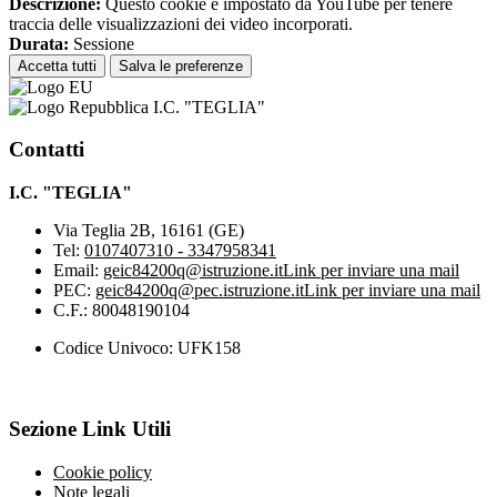
Descrizione:
Questo cookie è impostato da YouTube per tenere
traccia delle visualizzazioni dei video incorporati.
Durata:
Sessione
Accetta tutti
Salva le preferenze
I.C. "TEGLIA"
Contatti
I.C. "TEGLIA"
Via Teglia 2B, 16161 (GE)
Tel:
0107407310 - 3347958341
Email:
geic84200q@istruzione.it
Link per inviare una mail
PEC:
geic84200q@pec.istruzione.it
Link per inviare una mail
C.F.: 80048190104
Codice Univoco: UFK158
Sezione Link Utili
Cookie policy
Note legali