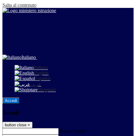
Salta al contenuto
Italiano
Italiano
English
Español
عربى
Shqiptare
Accedi
Accedi
button close
×
Nome Utente