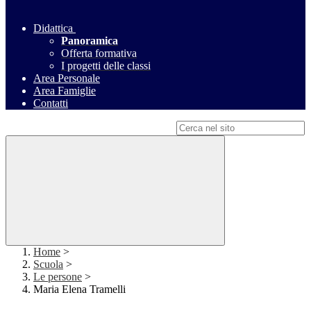
Didattica
Panoramica
Offerta formativa
I progetti delle classi
Area Personale
Area Famiglie
Contatti
Campo di ricerca per le pagine del sito
Home
>
Scuola
>
Le persone
>
Maria Elena Tramelli