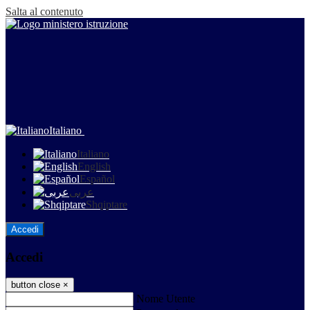
Salta al contenuto
Italiano
Italiano
English
Español
عربى
Shqiptare
Accedi
Accedi
button close
×
Nome Utente