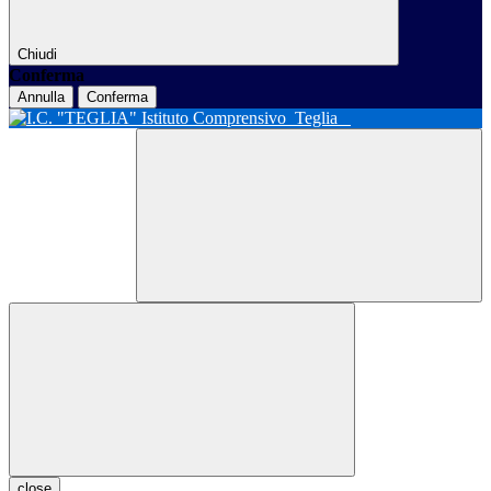
Chiudi
Conferma
Annulla
Conferma
Istituto Comprensivo
Teglia
close