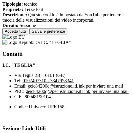
Tipologia:
tecnico
Proprieta:
Terze Parti
Descrizione:
Questo cookie è impostato da YouTube per tenere
traccia delle visualizzazioni dei video incorporati.
Durata:
Sessione
Accetta tutti
Salva le preferenze
I.C. "TEGLIA"
Contatti
I.C. "TEGLIA"
Via Teglia 2B, 16161 (GE)
Tel:
0107407310 - 3347958341
Email:
geic84200q@istruzione.it
Link per inviare una mail
PEC:
geic84200q@pec.istruzione.it
Link per inviare una mail
C.F.: 80048190104
Codice Univoco: UFK158
Sezione Link Utili