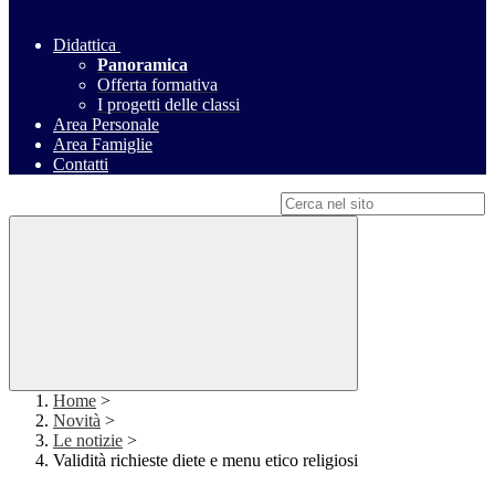
Didattica
Panoramica
Offerta formativa
I progetti delle classi
Area Personale
Area Famiglie
Contatti
Campo di ricerca per le pagine del sito
Home
>
Novità
>
Le notizie
>
Validità richieste diete e menu etico religiosi