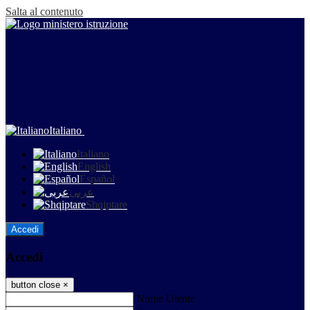
Salta al contenuto
Italiano
Italiano
English
Español
عربى
Shqiptare
Accedi
Accedi
button close
×
Nome Utente