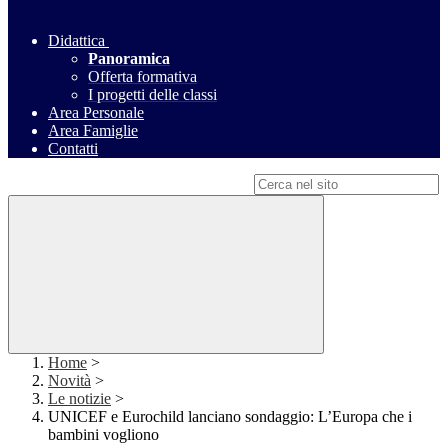
Didattica
Panoramica
Offerta formativa
I progetti delle classi
Area Personale
Area Famiglie
Contatti
Campo di ricerca per le pagine del sito
Home
>
Novità
>
Le notizie
>
UNICEF e Eurochild lanciano sondaggio: L’Europa che i
bambini vogliono