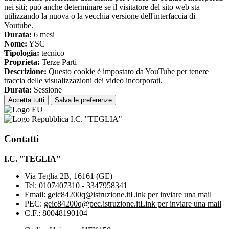
nei siti; può anche determinare se il visitatore del sito web sta
utilizzando la nuova o la vecchia versione dell'interfaccia di
Youtube.
Durata:
6 mesi
Nome:
YSC
Tipologia:
tecnico
Proprieta:
Terze Parti
Descrizione:
Questo cookie è impostato da YouTube per tenere
traccia delle visualizzazioni dei video incorporati.
Durata:
Sessione
Accetta tutti
Salva le preferenze
I.C. "TEGLIA"
Contatti
I.C. "TEGLIA"
Via Teglia 2B, 16161 (GE)
Tel:
0107407310 - 3347958341
Email:
geic84200q@istruzione.it
Link per inviare una mail
PEC:
geic84200q@pec.istruzione.it
Link per inviare una mail
C.F.: 80048190104