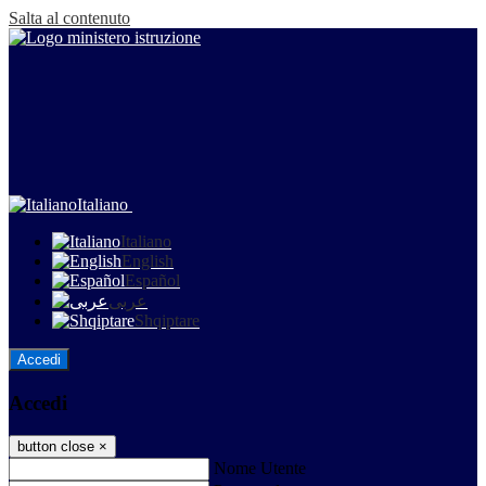
Salta al contenuto
Italiano
Italiano
English
Español
عربى
Shqiptare
Accedi
Accedi
button close
×
Nome Utente