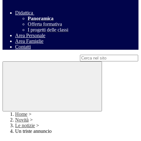
Didattica
Panoramica
Offerta formativa
I progetti delle classi
Area Personale
Area Famiglie
Contatti
Campo di ricerca per le pagine del sito
Home
>
Novità
>
Le notizie
>
Un triste annuncio