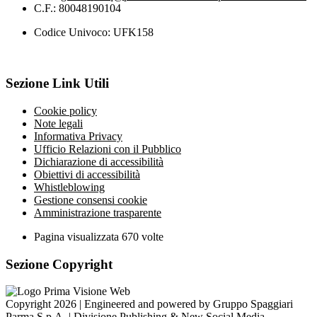
C.F.: 80048190104
Codice Univoco: UFK158
Sezione Link Utili
Cookie policy
Note legali
Informativa Privacy
Ufficio Relazioni con il Pubblico
Dichiarazione di accessibilità
Obiettivi di accessibilità
Whistleblowing
Gestione consensi cookie
Amministrazione trasparente
Pagina visualizzata
670
volte
Sezione Copyright
Copyright 2026 | Engineered and powered by Gruppo Spaggiari
Parma S.p.A. | Divisione Publishing & New Social Media