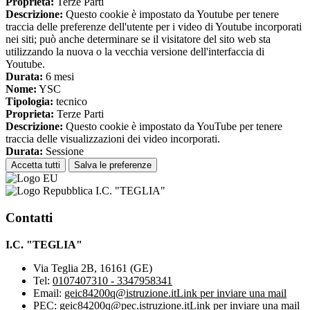
Proprieta:
Terze Parti
Descrizione:
Questo cookie è impostato da Youtube per tenere
traccia delle preferenze dell'utente per i video di Youtube incorporati
nei siti; può anche determinare se il visitatore del sito web sta
utilizzando la nuova o la vecchia versione dell'interfaccia di
Youtube.
Durata:
6 mesi
Nome:
YSC
Tipologia:
tecnico
Proprieta:
Terze Parti
Descrizione:
Questo cookie è impostato da YouTube per tenere
traccia delle visualizzazioni dei video incorporati.
Durata:
Sessione
Accetta tutti
Salva le preferenze
I.C. "TEGLIA"
Contatti
I.C. "TEGLIA"
Via Teglia 2B, 16161 (GE)
Tel:
0107407310 - 3347958341
Email:
geic84200q@istruzione.it
Link per inviare una mail
PEC:
geic84200q@pec.istruzione.it
Link per inviare una mail