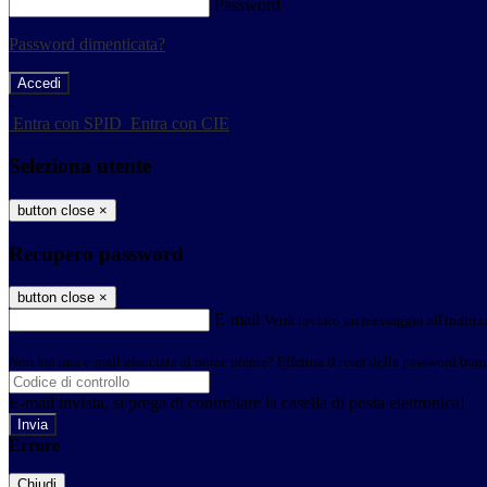
Password
Password dimenticata?
-
Entra con SPID
Entra con CIE
Seleziona utente
button close
×
Recupero password
button close
×
E-mail
Verrà inviato un messaggio all'indirizz
Non hai una e-mail associata al nome utente? Effettua il reset della password tram
E-mail inviata, si prega di controllare la casella di posta elettronica!
Errore
Chiudi