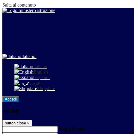
Salta al contenuto
Italiano
Italiano
English
Español
عربى
Shqiptare
Accedi
Accedi
button close
×
Nome Utente