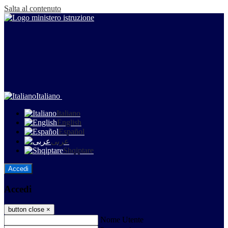
Salta al contenuto
Italiano
Italiano
English
Español
عربى
Shqiptare
Accedi
Accedi
button close
×
Nome Utente