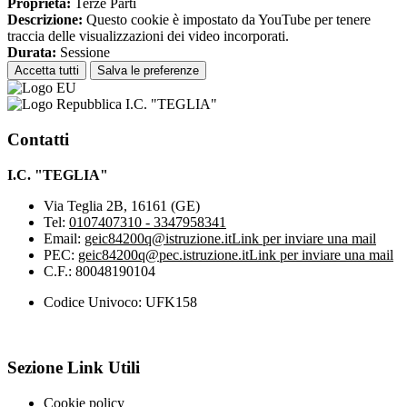
Proprieta:
Terze Parti
Descrizione:
Questo cookie è impostato da YouTube per tenere
traccia delle visualizzazioni dei video incorporati.
Durata:
Sessione
Accetta tutti
Salva le preferenze
I.C. "TEGLIA"
Contatti
I.C. "TEGLIA"
Via Teglia 2B, 16161 (GE)
Tel:
0107407310 - 3347958341
Email:
geic84200q@istruzione.it
Link per inviare una mail
PEC:
geic84200q@pec.istruzione.it
Link per inviare una mail
C.F.: 80048190104
Codice Univoco: UFK158
Sezione Link Utili
Cookie policy