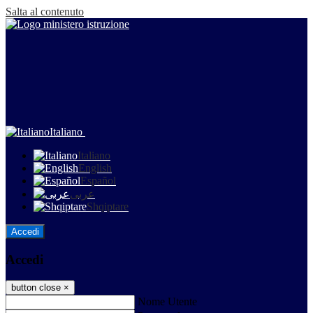
Salta al contenuto
Italiano
Italiano
English
Español
عربى
Shqiptare
Accedi
Accedi
button close
×
Nome Utente