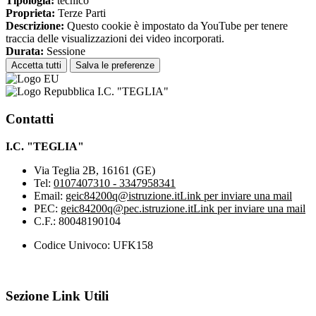
Tipologia:
tecnico
Proprieta:
Terze Parti
Descrizione:
Questo cookie è impostato da YouTube per tenere
traccia delle visualizzazioni dei video incorporati.
Durata:
Sessione
Accetta tutti
Salva le preferenze
I.C. "TEGLIA"
Contatti
I.C. "TEGLIA"
Via Teglia 2B, 16161 (GE)
Tel:
0107407310 - 3347958341
Email:
geic84200q@istruzione.it
Link per inviare una mail
PEC:
geic84200q@pec.istruzione.it
Link per inviare una mail
C.F.: 80048190104
Codice Univoco: UFK158
Sezione Link Utili