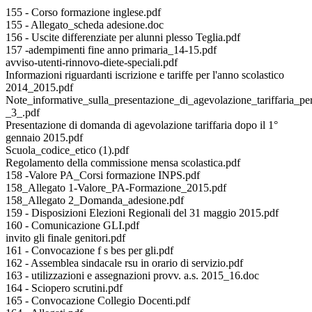
155 - Corso formazione inglese.pdf
155 - Allegato_scheda adesione.doc
156 - Uscite differenziate per alunni plesso Teglia.pdf
157 -adempimenti fine anno primaria_14-15.pdf
avviso-utenti-rinnovo-diete-speciali.pdf
Informazioni riguardanti iscrizione e tariffe per l'anno scolastico
2014_2015.pdf
Note_informative_sulla_presentazione_di_agevolazione_tariffaria_p
_3_.pdf
Presentazione di domanda di agevolazione tariffaria dopo il 1°
gennaio 2015.pdf
Scuola_codice_etico (1).pdf
Regolamento della commissione mensa scolastica.pdf
158 -Valore PA_Corsi formazione INPS.pdf
158_Allegato 1-Valore_PA-Formazione_2015.pdf
158_Allegato 2_Domanda_adesione.pdf
159 - Disposizioni Elezioni Regionali del 31 maggio 2015.pdf
160 - Comunicazione GLI.pdf
invito gli finale genitori.pdf
161 - Convocazione f s bes per gli.pdf
162 - Assemblea sindacale rsu in orario di servizio.pdf
163 - utilizzazioni e assegnazioni provv. a.s. 2015_16.doc
164 - Sciopero scrutini.pdf
165 - Convocazione Collegio Docenti.pdf