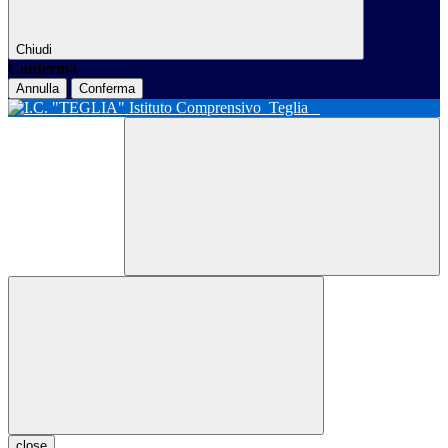
Chiudi
Conferma
Annulla
Conferma
Istituto Comprensivo
Teglia
close