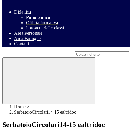
Didattica
Panoramica
Offerta formativa
I progetti delle classi
Area Personale
Area Famiglie
Contatti
Campo di ricerca per le pagine del sito
Home
>
SerbatoioCircolari14-15 ealtridoc
SerbatoioCircolari14-15 ealtridoc