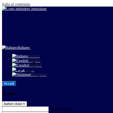
Salta al contenuto
Italiano
Italiano
English
Español
عربى
Shqiptare
Accedi
Accedi
button close
×
Nome Utente