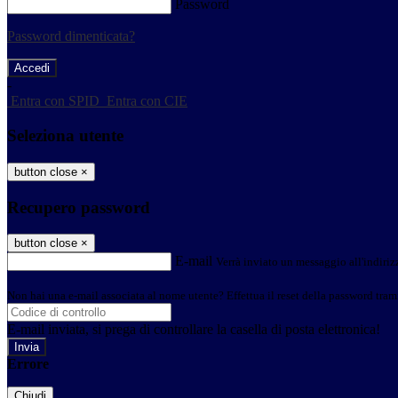
Password
Password dimenticata?
-
Entra con SPID
Entra con CIE
Seleziona utente
button close
×
Recupero password
button close
×
E-mail
Verrà inviato un messaggio all'indirizz
Non hai una e-mail associata al nome utente? Effettua il reset della password tram
E-mail inviata, si prega di controllare la casella di posta elettronica!
Errore
Chiudi