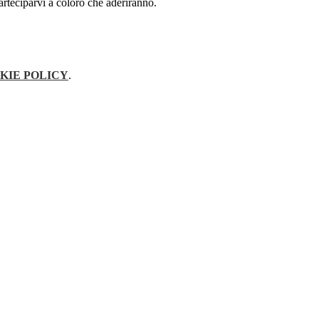
parteciparvi a coloro che aderiranno.
KIE POLICY
.