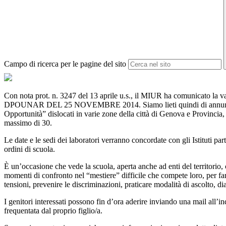
Campo di ricerca per le pagine del sito
Con nota prot. n. 3247 del 13 aprile u.s., il MIUR ha comunicato la v
DPOUNAR DEL 25 NOVEMBRE 2014. Siamo lieti quindi di annunciare ch
Opportunità” dislocati in varie zone della città di Genova e Provincia,
massimo di 30.
Le date e le sedi dei laboratori verranno concordate con gli Istituti pa
ordini di scuola.
È un’occasione che vede la scuola, aperta anche ad enti del territorio, 
momenti di confronto nel “mestiere” difficile che compete loro, per far
tensioni, prevenire le discriminazioni, praticare modalità di ascolto, di
I genitori interessati possono fin d’ora aderire inviando una mail all’i
frequentata dal proprio figlio/a.