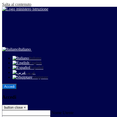
Salta al contenuto
Italiano
Italiano
English
Español
عربى
Shqiptare
Accedi
Accedi
button close
×
Nome Utente