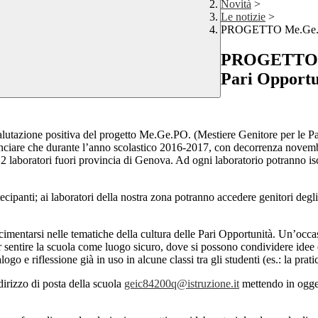
Novità
>
Le notizie
>
PROGETTO Me.Ge.PO -
PROGETTO Me
Pari Opportu
alutazione positiva del progetto Me.Ge.PO. (Mestiere Genitore per le P
e durante l’anno scolastico 2016-2017, con decorrenza novembre 201
 2 laboratori fuori provincia di Genova. Ad ogni laboratorio potranno is
rtecipanti; ai laboratori della nostra zona potranno accedere genitori degl
cimentarsi nelle tematiche della cultura delle Pari Opportunità. Un’occas
 sentire la scuola come luogo sicuro, dove si possono condividere idee ed
alogo e riflessione già in uso in alcune classi tra gli studenti (es.: la p
ndirizzo di posta della scuola
geic84200q@istruzione.it
mettendo in ogget