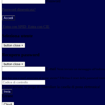
Password
Password dimenticata?
-
Entra con SPID
Entra con CIE
Seleziona utente
button close
×
Recupero password
button close
×
E-mail
Verrà inviato un messaggio all'indirizz
Non hai una e-mail associata al nome utente? Effettua il reset della password tram
E-mail inviata, si prega di controllare la casella di posta elettronica!
Errore
Chiudi