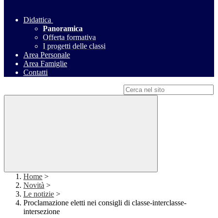
Didattica
Panoramica
Offerta formativa
I progetti delle classi
Area Personale
Area Famiglie
Contatti
Campo di ricerca per le pagine del sito
Home
>
Novità
>
Le notizie
>
Proclamazione eletti nei consigli di classe-interclasse-
intersezione