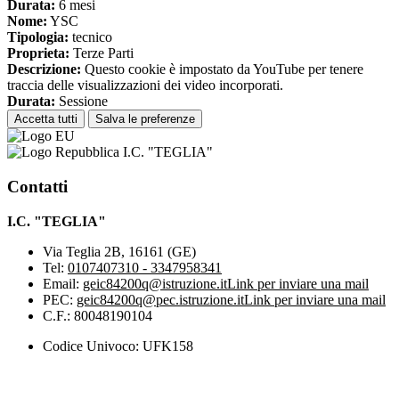
Durata:
6 mesi
Nome:
YSC
Tipologia:
tecnico
Proprieta:
Terze Parti
Descrizione:
Questo cookie è impostato da YouTube per tenere
traccia delle visualizzazioni dei video incorporati.
Durata:
Sessione
Accetta tutti
Salva le preferenze
I.C. "TEGLIA"
Contatti
I.C. "TEGLIA"
Via Teglia 2B, 16161 (GE)
Tel:
0107407310 - 3347958341
Email:
geic84200q@istruzione.it
Link per inviare una mail
PEC:
geic84200q@pec.istruzione.it
Link per inviare una mail
C.F.: 80048190104
Codice Univoco: UFK158