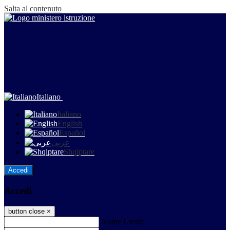
Salta al contenuto
Italiano
Italiano
English
Español
عربى
Shqiptare
Accedi
Accedi
button close
×
Nome Utente