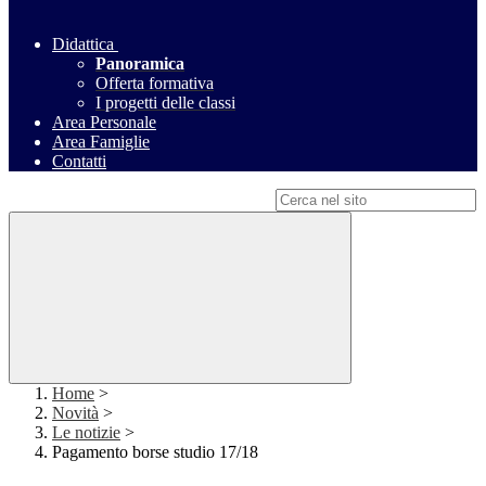
Didattica
Panoramica
Offerta formativa
I progetti delle classi
Area Personale
Area Famiglie
Contatti
Campo di ricerca per le pagine del sito
Home
>
Novità
>
Le notizie
>
Pagamento borse studio 17/18