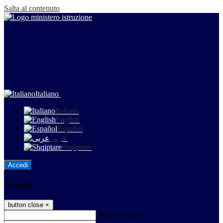
Salta al contenuto
Italiano
Italiano
English
Español
عربى
Shqiptare
Accedi
Accedi
button close
×
Nome Utente