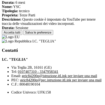
Durata:
6 mesi
Nome:
YSC
Tipologia:
tecnico
Proprieta:
Terze Parti
Descrizione:
Questo cookie è impostato da YouTube per tenere
traccia delle visualizzazioni dei video incorporati.
Durata:
Sessione
Accetta tutti
Salva le preferenze
I.C. "TEGLIA"
Contatti
I.C. "TEGLIA"
Via Teglia 2B, 16161 (GE)
Tel:
0107407310 - 3347958341
Email:
geic84200q@istruzione.it
Link per inviare una mail
PEC:
geic84200q@pec.istruzione.it
Link per inviare una mail
C.F.: 80048190104
Codice Univoco: UFK158