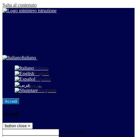
Salta al contenuto
Italiano
Italiano
English
Español
عربى
Shqiptare
Accedi
Accedi
button close
×
Nome Utente