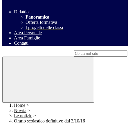
Didattica
Panoramica
Offerta formativa
I progetti delle classi
Area Personale
Area Famiglie
Contatti
Campo di ricerca per le pagine del sito
Home
>
Novità
>
Le notizie
>
Orario scolastico definitivo dal 3/10/16