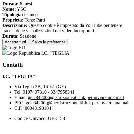
Durata:
6 mesi
Nome:
YSC
Tipologia:
tecnico
Proprieta:
Terze Parti
Descrizione:
Questo cookie è impostato da YouTube per tenere
traccia delle visualizzazioni dei video incorporati.
Durata:
Sessione
Accetta tutti
Salva le preferenze
I.C. "TEGLIA"
Contatti
I.C. "TEGLIA"
Via Teglia 2B, 16161 (GE)
Tel:
0107407310 - 3347958341
Email:
geic84200q@istruzione.it
Link per inviare una mail
PEC:
geic84200q@pec.istruzione.it
Link per inviare una mail
C.F.: 80048190104
Codice Univoco: UFK158