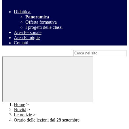
Didattica
Panoramica
Offerta formativa
I progetti delle classi
Area Personale
Area Famiglie
Contatti
Campo di ricerca per le pagine del sito
Home
>
Novità
>
Le notizie
>
Orario delle lezioni dal 28 settembre