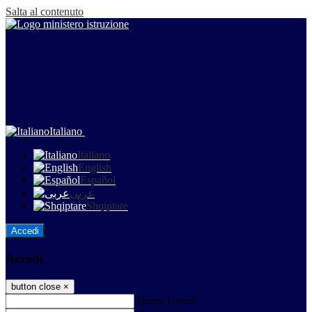
Salta al contenuto
Italiano
Italiano
English
Español
عربى
Shqiptare
Accedi
Accedi
button close
×
Nome Utente