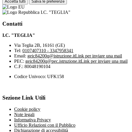
Accetta tutti
Salva le preferenze
I.C. "TEGLIA"
Contatti
I.C. "TEGLIA"
Via Teglia 2B, 16161 (GE)
Tel:
0107407310 - 3347958341
Email:
geic84200q@istruzione.it
Link per inviare una mail
PEC:
geic84200q@pec.istruzione.it
Link per inviare una mail
C.F.: 80048190104
Codice Univoco: UFK158
Sezione Link Utili
Cookie policy
Note legali
Informativa Privacy
Ufficio Relazioni con il Pubblico
Dichiarazione di accessibilità