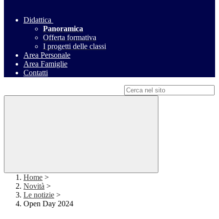
Didattica
Panoramica
Offerta formativa
I progetti delle classi
Area Personale
Area Famiglie
Contatti
Campo di ricerca per le pagine del sito
Home
>
Novità
>
Le notizie
>
Open Day 2024