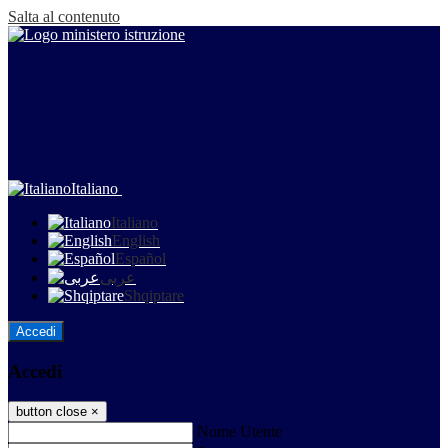
Salta al contenuto
Italiano
Italiano
English
Español
عربى
Shqiptare
Accedi
Accedi
button close
×
Nome Utente