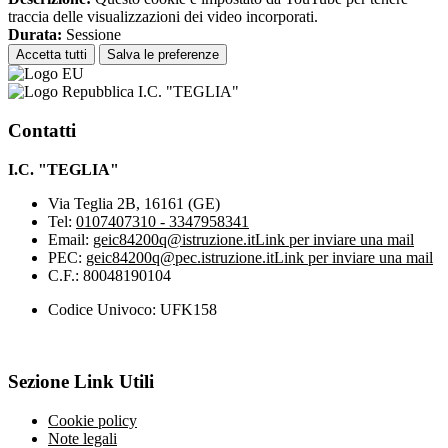
traccia delle visualizzazioni dei video incorporati.
Durata:
Sessione
Accetta tutti
Salva le preferenze
I.C. "TEGLIA"
Contatti
I.C. "TEGLIA"
Via Teglia 2B, 16161 (GE)
Tel:
0107407310 - 3347958341
Email:
geic84200q@istruzione.it
Link per inviare una mail
PEC:
geic84200q@pec.istruzione.it
Link per inviare una mail
C.F.: 80048190104
Codice Univoco: UFK158
Sezione Link Utili
Cookie policy
Note legali