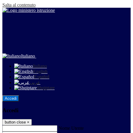
Salta al contenuto
Italiano
Italiano
English
Español
عربى
Shqiptare
Accedi
Accedi
button close
×
Nome Utente