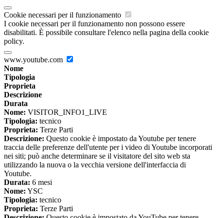
Cookie necessari per il funzionamento
I cookie necessari per il funzionamento non possono essere
disabilitati. È possibile consultare l'elenco nella pagina della cookie
policy.
www.youtube.com
Nome
Tipologia
Proprieta
Descrizione
Durata
Nome:
VISITOR_INFO1_LIVE
Tipologia:
tecnico
Proprieta:
Terze Parti
Descrizione:
Questo cookie è impostato da Youtube per tenere
traccia delle preferenze dell'utente per i video di Youtube incorporati
nei siti; può anche determinare se il visitatore del sito web sta
utilizzando la nuova o la vecchia versione dell'interfaccia di
Youtube.
Durata:
6 mesi
Nome:
YSC
Tipologia:
tecnico
Proprieta:
Terze Parti
Descrizione:
Questo cookie è impostato da YouTube per tenere