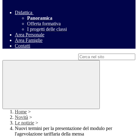
Didattica
Panoramica
Offerta formativa
I progetti delle classi
Area Personale
Area Famiglie
Contatti
Campo di ricerca per le pagine del sito
Home
>
Novità
>
Le notizie
>
Nuovi termini per la presentazione del modulo per
l'agevolazione tariffaria della mensa