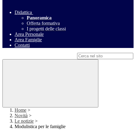
Didattica
Panoramica
Offerta formativa
I progetti delle classi
Area Personale
Area Famiglie
Contatti
Campo di ricerca per le pagine del sito
Home
>
Novità
>
Le notizie
>
Modulistica per le famiglie