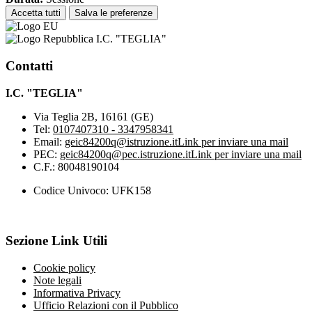
Accetta tutti
Salva le preferenze
I.C. "TEGLIA"
Contatti
I.C. "TEGLIA"
Via Teglia 2B, 16161 (GE)
Tel:
0107407310 - 3347958341
Email:
geic84200q@istruzione.it
Link per inviare una mail
PEC:
geic84200q@pec.istruzione.it
Link per inviare una mail
C.F.: 80048190104
Codice Univoco: UFK158
Sezione Link Utili
Cookie policy
Note legali
Informativa Privacy
Ufficio Relazioni con il Pubblico