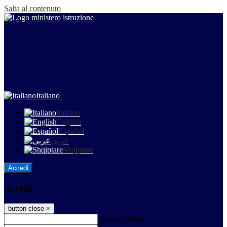
Salta al contenuto
Italiano
Italiano
English
Español
عربى
Shqiptare
Accedi
Accedi
button close
×
Nome Utente