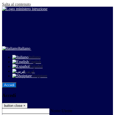
Salta al contenuto
Italiano
Italiano
English
Español
عربى
Shqiptare
Accedi
Accedi
button close
×
Nome Utente