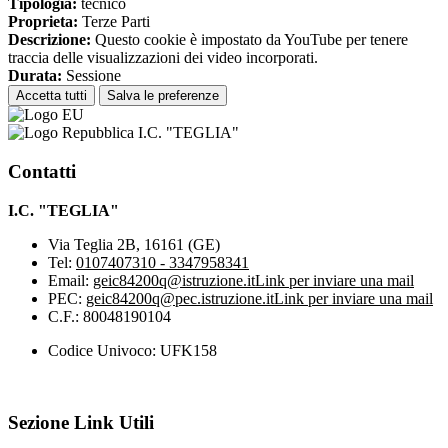
Tipologia:
tecnico
Proprieta:
Terze Parti
Descrizione:
Questo cookie è impostato da YouTube per tenere
traccia delle visualizzazioni dei video incorporati.
Durata:
Sessione
Accetta tutti
Salva le preferenze
I.C. "TEGLIA"
Contatti
I.C. "TEGLIA"
Via Teglia 2B, 16161 (GE)
Tel:
0107407310 - 3347958341
Email:
geic84200q@istruzione.it
Link per inviare una mail
PEC:
geic84200q@pec.istruzione.it
Link per inviare una mail
C.F.: 80048190104
Codice Univoco: UFK158
Sezione Link Utili