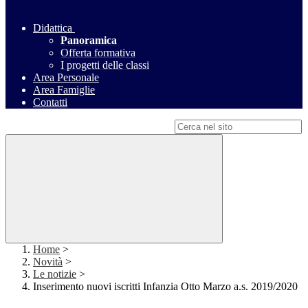
Didattica
Panoramica
Offerta formativa
I progetti delle classi
Area Personale
Area Famiglie
Contatti
Campo di ricerca per le pagine del sito
Home
>
Novità
>
Le notizie
>
Inserimento nuovi iscritti Infanzia Otto Marzo a.s. 2019/2020