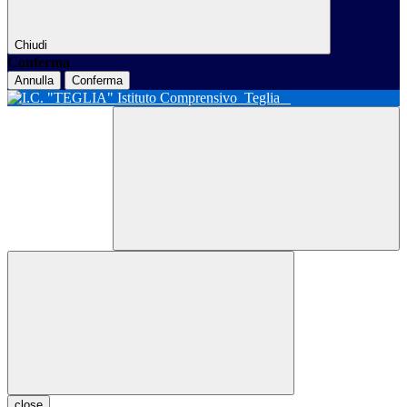
Chiudi
Conferma
Annulla
Conferma
Istituto Comprensivo
Teglia
close