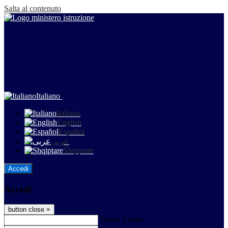
Salta al contenuto
Italiano
Italiano
English
Español
عربى
Shqiptare
Accedi
Accedi
button close
×
Nome Utente