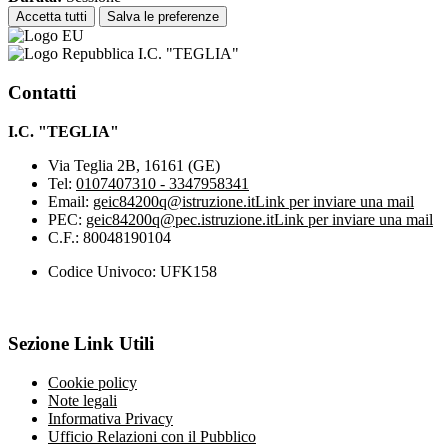
Accetta tutti
Salva le preferenze
I.C. "TEGLIA"
Contatti
I.C. "TEGLIA"
Via Teglia 2B, 16161 (GE)
Tel:
0107407310 - 3347958341
Email:
geic84200q@istruzione.it
Link per inviare una mail
PEC:
geic84200q@pec.istruzione.it
Link per inviare una mail
C.F.: 80048190104
Codice Univoco: UFK158
Sezione Link Utili
Cookie policy
Note legali
Informativa Privacy
Ufficio Relazioni con il Pubblico