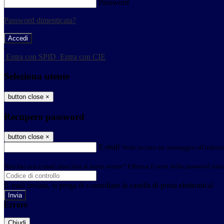
Password
Password dimenticata?
-
Entra con SPID
Entra con CIE
Seleziona utente
button close
×
Recupero password
button close
×
E-mail
Verrà inviato un messaggio all'indirizz
Non hai una e-mail associata al nome utente? Effettua il reset della password tram
E-mail inviata, si prega di controllare la casella di posta elettronica!
Errore
Chiudi