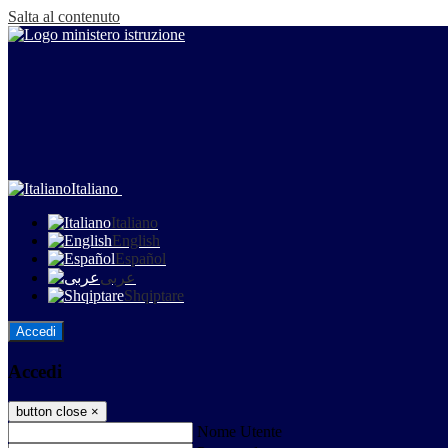
Salta al contenuto
Italiano
Italiano
English
Español
عربى
Shqiptare
Accedi
Accedi
button close
×
Nome Utente