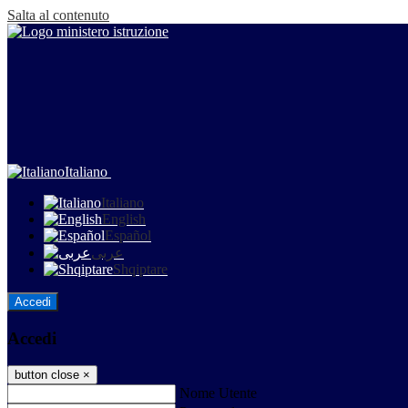
Salta al contenuto
Italiano
Italiano
English
Español
عربى
Shqiptare
Accedi
Accedi
button close
×
Nome Utente