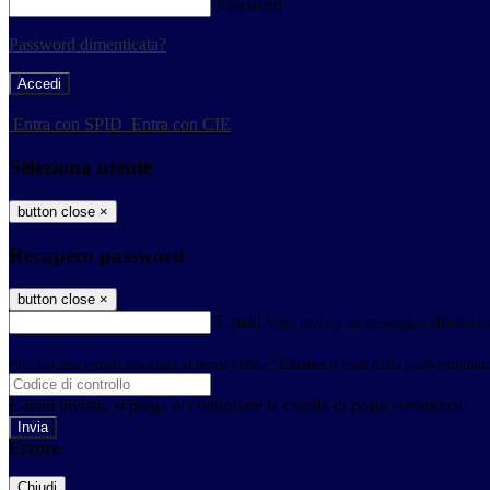
Password
Password dimenticata?
-
Entra con SPID
Entra con CIE
Seleziona utente
button close
×
Recupero password
button close
×
E-mail
Verrà inviato un messaggio all'indirizz
Non hai una e-mail associata al nome utente? Effettua il reset della password tram
E-mail inviata, si prega di controllare la casella di posta elettronica!
Errore
Chiudi