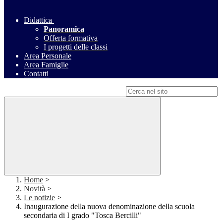
Didattica
Panoramica
Offerta formativa
I progetti delle classi
Area Personale
Area Famiglie
Contatti
Campo di ricerca per le pagine del sito
Home
>
Novità
>
Le notizie
>
Inaugurazione della nuova denominazione della scuola
secondaria di I grado "Tosca Bercilli"