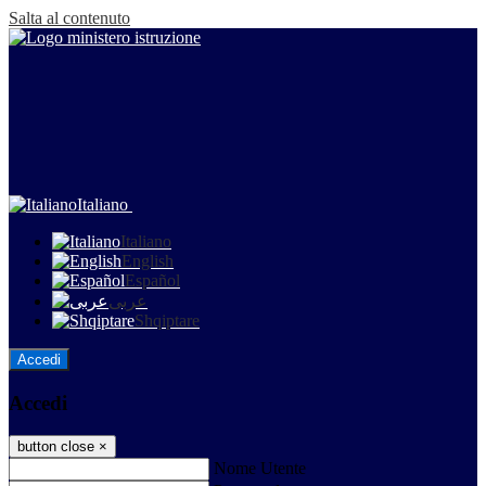
Salta al contenuto
Italiano
Italiano
English
Español
عربى
Shqiptare
Accedi
Accedi
button close
×
Nome Utente