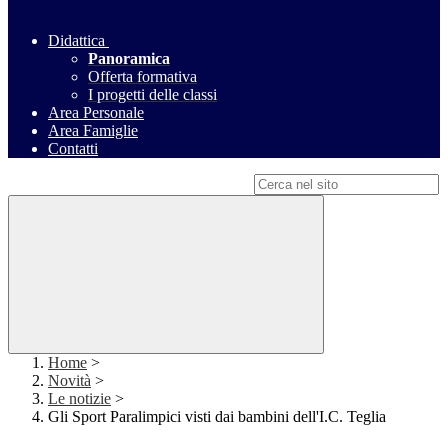
Didattica
Panoramica
Offerta formativa
I progetti delle classi
Area Personale
Area Famiglie
Contatti
Campo di ricerca per le pagine del sito
Home
>
Novità
>
Le notizie
>
Gli Sport Paralimpici visti dai bambini dell'I.C. Teglia