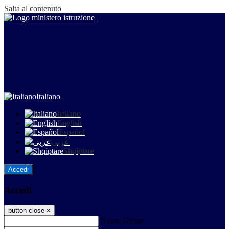
Salta al contenuto
Italiano
Italiano
English
Español
عربى
Shqiptare
Accedi
Accedi
button close
×
Nome Utente