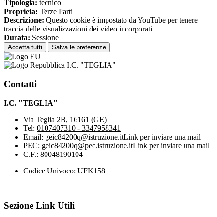
Tipologia:
tecnico
Proprieta:
Terze Parti
Descrizione:
Questo cookie è impostato da YouTube per tenere
traccia delle visualizzazioni dei video incorporati.
Durata:
Sessione
Accetta tutti
Salva le preferenze
I.C. "TEGLIA"
Contatti
I.C. "TEGLIA"
Via Teglia 2B, 16161 (GE)
Tel:
0107407310 - 3347958341
Email:
geic84200q@istruzione.it
Link per inviare una mail
PEC:
geic84200q@pec.istruzione.it
Link per inviare una mail
C.F.: 80048190104
Codice Univoco: UFK158
Sezione Link Utili