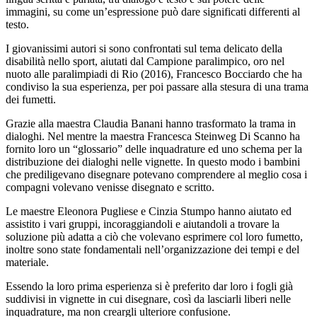
immagini, su come un’espressione può dare significati differenti al
testo.
I giovanissimi autori si sono confrontati sul tema delicato della
disabilità nello sport, aiutati dal Campione paralimpico, oro nel
nuoto alle paralimpiadi di Rio (2016), Francesco Bocciardo che ha
condiviso la sua esperienza, per poi passare alla stesura di una trama
dei fumetti.
Grazie alla maestra Claudia Banani hanno trasformato la trama in
dialoghi. Nel mentre la maestra Francesca Steinweg Di Scanno ha
fornito loro un “glossario” delle inquadrature ed uno schema per la
distribuzione dei dialoghi nelle vignette. In questo modo i bambini
che prediligevano disegnare potevano comprendere al meglio cosa i
compagni volevano venisse disegnato e scritto.
Le maestre Eleonora Pugliese e Cinzia Stumpo hanno aiutato ed
assistito i vari gruppi, incoraggiandoli e aiutandoli a trovare la
soluzione più adatta a ciò che volevano esprimere col loro fumetto,
inoltre sono state fondamentali nell’organizzazione dei tempi e del
materiale.
Essendo la loro prima esperienza si è preferito dar loro i fogli già
suddivisi in vignette in cui disegnare, così da lasciarli liberi nelle
inquadrature, ma non creargli ulteriore confusione.