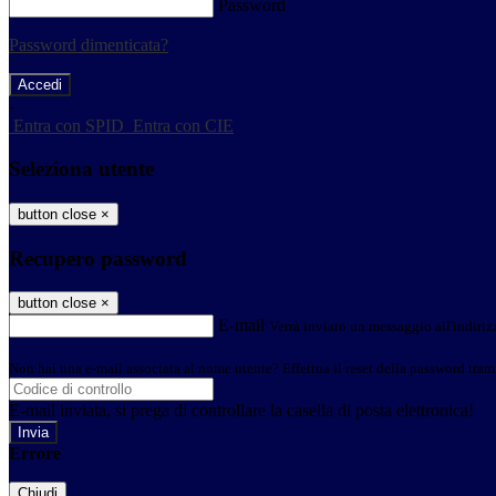
Password
Password dimenticata?
-
Entra con SPID
Entra con CIE
Seleziona utente
button close
×
Recupero password
button close
×
E-mail
Verrà inviato un messaggio all'indirizz
Non hai una e-mail associata al nome utente? Effettua il reset della password tram
E-mail inviata, si prega di controllare la casella di posta elettronica!
Errore
Chiudi