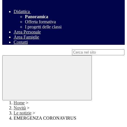
Didattica
Panoramica
Offerta formativa
I progetti delle classi
Area Personale
Area Famiglie
Contatti
Campo di ricerca per le pagine del sito
Home
>
Novità
>
Le notizie
>
EMERGENZA CORONAVIRUS