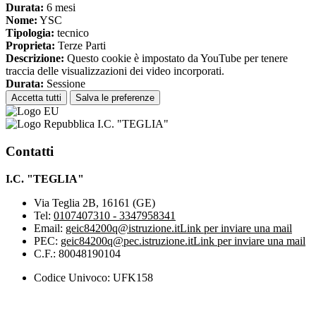
Durata:
6 mesi
Nome:
YSC
Tipologia:
tecnico
Proprieta:
Terze Parti
Descrizione:
Questo cookie è impostato da YouTube per tenere
traccia delle visualizzazioni dei video incorporati.
Durata:
Sessione
Accetta tutti
Salva le preferenze
I.C. "TEGLIA"
Contatti
I.C. "TEGLIA"
Via Teglia 2B, 16161 (GE)
Tel:
0107407310 - 3347958341
Email:
geic84200q@istruzione.it
Link per inviare una mail
PEC:
geic84200q@pec.istruzione.it
Link per inviare una mail
C.F.: 80048190104
Codice Univoco: UFK158