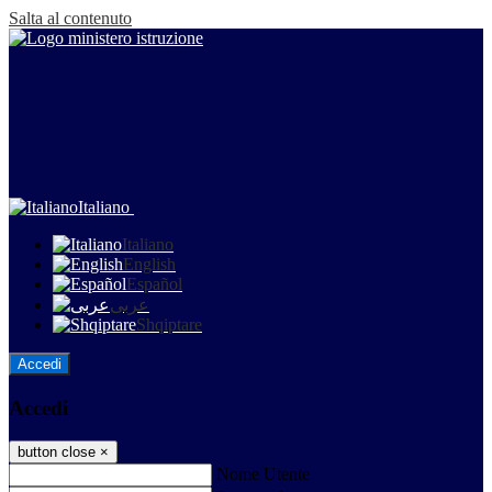
Salta al contenuto
Italiano
Italiano
English
Español
عربى
Shqiptare
Accedi
Accedi
button close
×
Nome Utente