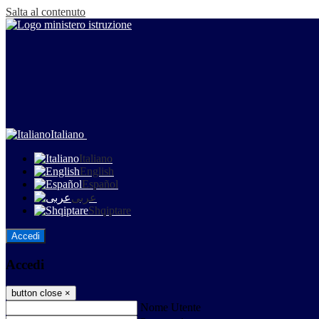
Salta al contenuto
Italiano
Italiano
English
Español
عربى
Shqiptare
Accedi
Accedi
button close
×
Nome Utente