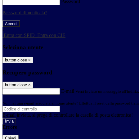
Password
Password dimenticata?
-
Entra con SPID
Entra con CIE
Seleziona utente
button close
×
Recupero password
button close
×
E-mail
Verrà inviato un messaggio all'indirizz
Non hai una e-mail associata al nome utente? Effettua il reset della password tram
E-mail inviata, si prega di controllare la casella di posta elettronica!
Errore
Chiudi