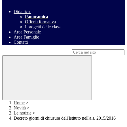
Didattica
Panoramica
Offerta formativa
I progetti delle classi
Area Personale
Area Famiglie
Contatti
Campo di ricerca per le pagine del sito
Home
>
Novità
>
Le notizie
>
Decreto giorni di chiusura dell'Istituto nell'a.s. 2015/2016