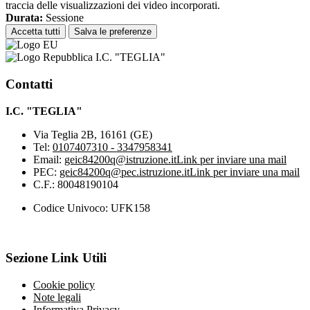
traccia delle visualizzazioni dei video incorporati.
Durata:
Sessione
Accetta tutti
Salva le preferenze
I.C. "TEGLIA"
Contatti
I.C. "TEGLIA"
Via Teglia 2B, 16161 (GE)
Tel:
0107407310 - 3347958341
Email:
geic84200q@istruzione.it
Link per inviare una mail
PEC:
geic84200q@pec.istruzione.it
Link per inviare una mail
C.F.: 80048190104
Codice Univoco: UFK158
Sezione Link Utili
Cookie policy
Note legali
Informativa Privacy