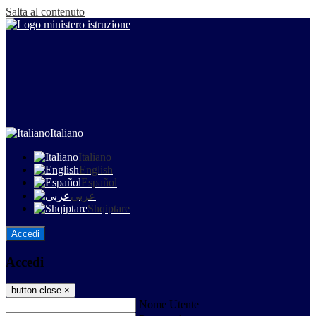
Salta al contenuto
Italiano
Italiano
English
Español
عربى
Shqiptare
Accedi
Accedi
button close
×
Nome Utente